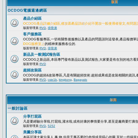
版面
OCDOG電腦週邊網區
產品介紹區
OCDOG產品詳細介紹區,僅放置產品詳細介紹不開放一般使用者發文,有問題
版面管理員
RVD
,
排骨弟
客戶服務區
OCDOG客服專區,一切有關售後服務以及產品的問題請到這發表,產品報價
DOG服務至上
的精神來服務各位的.
版面管理員
RVD
,
排骨弟
新品及一般測試報告區
OCDOG之新品區,本區專門發布新品以及測試報告,大家要是有在別的地方看到
版面管理員
RVD
超頻改裝區
OCDOG的超頻&改裝專區,凡是有關超頻技術.超頻成果或是改裝相關的資訊,都
版面管理員
RVD
,
csie1b
,
kingkong
,
Bagayalo
版面
一般討論區
分享打屁區
凡是要經驗分享啦,打屁啦,灌水啦,或有好康的事情要分享,甚至是廠商要打廣告..
版面管理員
RVD
,
5252
美圖分享區
本區可讓大家分享人.事.物,但是千萬不要PO色情或是噁心的圖,至於一些搞