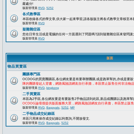
嚴處分!
版面管理員
RVD
,
5252
各式教學區
本區收錄各式的學文章,供大家一起來學習,請各版版主將各式教學文章移至本版
版面管理員
RVD
疑難雜症區
您在日常生活或是電腦的任何一方面遇到了問題嗎?請到疑難雜症區來發問讓
版面管理員
RVD
版面
物品買賣區
團購專門區
OCDOG的買賣團購區,各位網友要是有要舉辦團購,或是跑單幫的,亦或是要販
隊的團購發起人背書，網路風險請網友自行承擔，本區禁止販售任何非法物
版面管理員
RVD
,
kingkong
二手買賣區
本區為2手區,各位網友要是有要販售2手物品請到此區,新品或團購以及跑單幫
OCDOG論壇僅提供版面服務大眾，網路風險請網友自行承擔，本區禁止販
版面管理員
RVD
,
Bagayalo
,
5252
,
MP
二手物品成交紀錄區
本區只用來保存成交紀錄以利查詢,不開放發文.
版面管理員
RVD
,
Bagayalo
,
5252