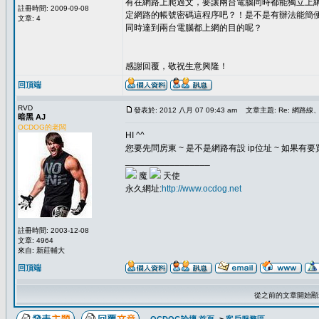
有在網路上爬過文，要讓兩台電腦同時都能獨立上
註冊時間: 2009-09-08
定網路的帳號密碼這程序吧？！是不是有辦法能簡
文章: 4
同時達到兩台電腦都上網的目的呢？
感謝回覆，敬祝生意興隆！
回頂端
RVD
發表於: 2012 八月 07 09:43 am
文章主題: Re: 網路
暗黑 AJ
OCDOG的老闆
HI ^^
您要先問房東 ~ 是不是網路有設 ip位址 ~ 如果有
_________________
魔
天使
永久網址:
http://www.ocdog.net
註冊時間: 2003-12-08
文章: 4964
來自: 新莊輔大
回頂端
從之前的文章開始顯