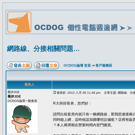
網路線、分接相關問題…
OCDOG論壇 首頁
->
客戶服務區
發表人
喬伊JOE
發表於: 2012 八月 06 11:48 pm
文章主題: 網路線、分
喬伊JOE
OCDOG論壇一般會員
R大與排骨弟，您們好：
請問出租套房內就只有一條網路線，那我想連接兩台
同時能上網，這時候該加購哪些設備呢？店裡有販
？本人將擇期在營業時間內登門購買。