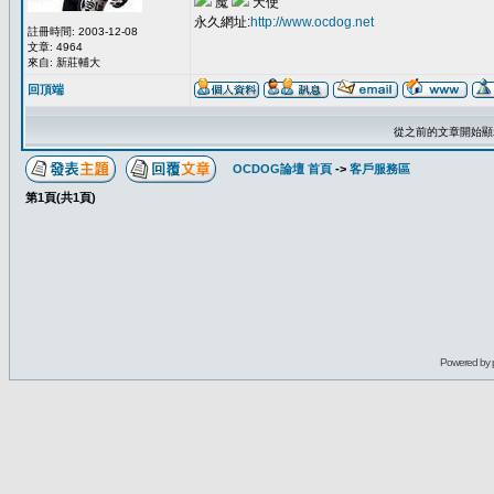
魔
天使
永久網址:
http://www.ocdog.net
註冊時間: 2003-12-08
文章: 4964
來自: 新莊輔大
回頂端
從之前的文章開始顯
OCDOG論壇 首頁
->
客戶服務區
第
1
頁(共
1
頁)
Powered by