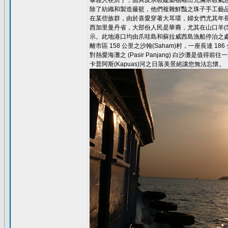
泰雅人在房子，面具及宗教建築物雕出充滿宗教氣
除了紡織和製造藤籃，他們複雜鮮豔之珠子手工藝
在某些族群，由於喜愛穿著大耳環，婦女們尤其年
西加里曼丹省，大部份人民是華裔，尤其在山口羊(Sin
示。此地港口均由爪哇島和蘇拉威西島漁船停泊之
離市區 158 公里之沙翰(Saham)村，一座長達 1
對熱愛海灘之 (Pasir Panjang) 白沙灘是值得前往
卡普阿斯(Kapuas)河之日落美景絕讓您無法忘懷。