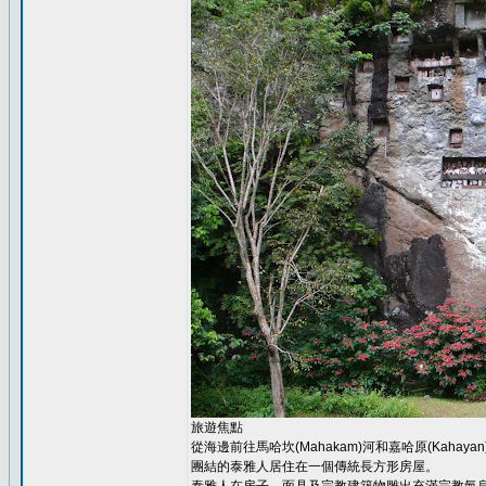
旅遊焦點
從海邊前往馬哈坎(Mahakam)河和嘉哈原(Kaha
團結的泰雅人居住在一個傳統長方形房屋。