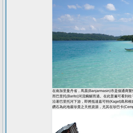
在南加里曼丹省，馬晨(Banjarmasin)市是個通商
而巴里托(Barito)河流蜿蜒而過。在此普遍可看
沿著巴里托河下游，即將抵達嘉可特(Kaget)島和
鑽石為此地最珍貴之天然資源，尤其在珍巴卡(Cempa