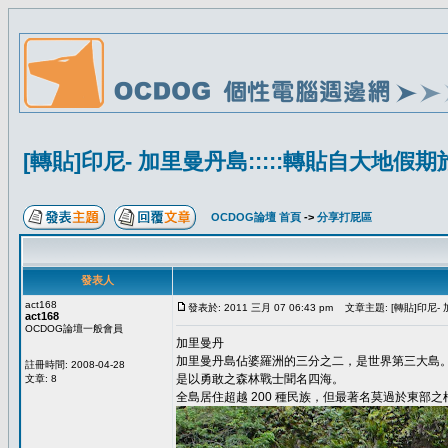
[轉貼]印尼- 加里曼丹島:::::轉貼自大地假期旅遊
OCDOG論壇 首頁
->
分享打屁區
發表人
act168
發表於: 2011 三月 07 06:43 pm
文章主題: [轉貼]印尼- 加
act168
OCDOG論壇一般會員
加里曼丹
加里曼丹島佔婆羅洲的三分之二，是世界第三大島。與汶萊
註冊時間: 2008-04-28
是以勇敢之森林戰士聞名四海。
文章: 8
全島居住超越 200 種民族，但最著名莫過於東部之根雅(K