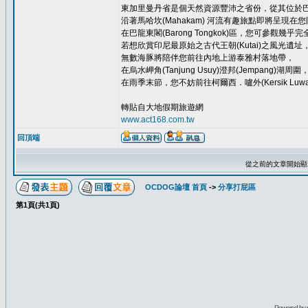
東加里曼丹省是個天然資源豐沛之省份，從其位於巴里巴板(
沿著馬哈坎(Mahakam) 河流有趣旅點即將呈現在
在巴龍東閣(Barong Tongkok)區，您可參觀幾
若想欣賞印尼最原始之古代王朝(Kutai)之風光遺址，請
無數海豚將陪伴您前往內地上游泰雅村落地帶，
在烏水岬角(Tanjung Usuy)澄邦(Jempang
在雨季末節，您不妨前往柯爾西．嚧外(Kersik Lu
轉貼自大地假期旅遊網
www.act168.com.tw
回頂端
從之前的文章開始顯
OCDOG論壇 首頁
->
分享打屁區
第
1
頁(共
1
頁)
Powered by