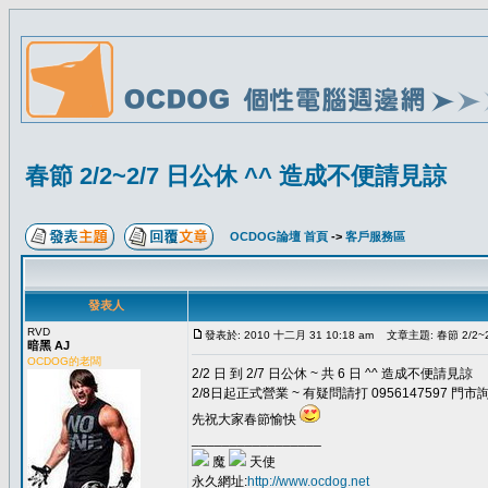
春節 2/2~2/7 日公休 ^^ 造成不便請見諒
OCDOG論壇 首頁
->
客戶服務區
發表人
RVD
發表於: 2010 十二月 31 10:18 am
文章主題: 春節 2/2~
暗黑 AJ
OCDOG的老闆
2/2 日 到 2/7 日公休 ~ 共 6 日 ^^ 造成不便請見諒
2/8日起正式營業 ~ 有疑問請打 0956147597 門市
先祝大家春節愉快
_________________
魔
天使
永久網址:
http://www.ocdog.net