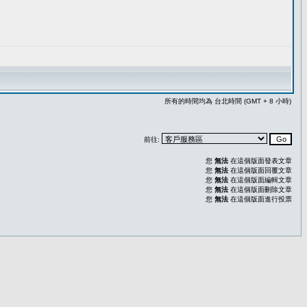
所有的時間均為 台北時間 (GMT + 8 小時)
前往:
您
無法
在這個版面發表文章
您
無法
在這個版面回覆文章
您
無法
在這個版面編輯文章
您
無法
在這個版面刪除文章
您
無法
在這個版面進行投票