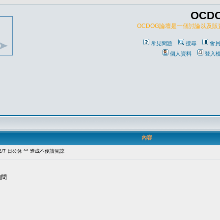
OCD
OCDOG論壇是一個討論以及
常見問題
搜尋
會
個人資料
登入
內容
2/7 日公休 ^^ 造成不便請見諒
詢問