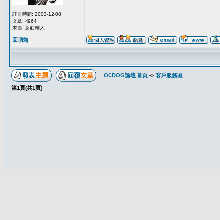
註冊時間: 2003-12-08
文章: 4964
來自: 新莊輔大
回頂端
OCDOG論壇 首頁
->
客戶服務區
第
1
頁(共
1
頁)