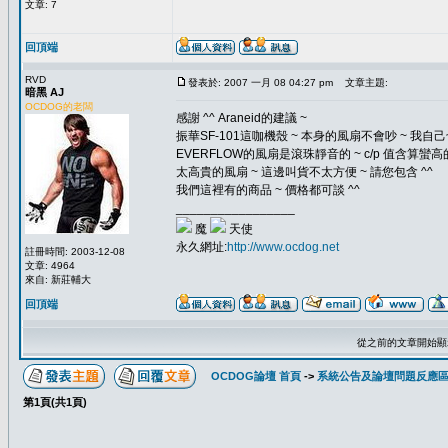
文章: 7
回頂端
RVD
發表於: 2007 一月 08 04:27 pm
文章主題:
暗黑 AJ
OCDOG的老闆
感謝 ^^ Araneid的建議 ~
振華SF-101這咖機殼 ~ 本身的風扇不會吵 ~ 我自
EVERFLOW的風扇是滾珠靜音的 ~ c/p 值含算蠻高的
太高貴的風扇 ~ 這邊叫貨不太方便 ~ 請您包含 ^^
我們這裡有的商品 ~ 價格都可談 ^^
_________________
魔
天使
永久網址:
http://www.ocdog.net
註冊時間: 2003-12-08
文章: 4964
來自: 新莊輔大
回頂端
從之前的文章開始顯
OCDOG論壇 首頁
->
系統公告及論壇問題反應
第
1
頁(共
1
頁)