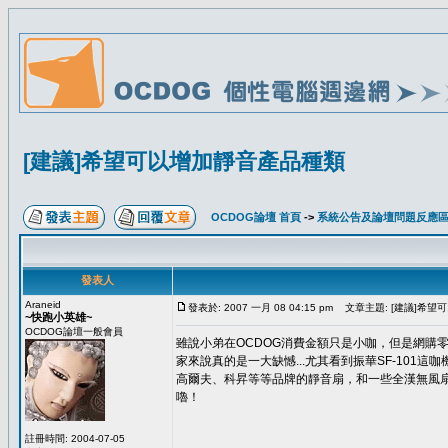
[建議]希望可以增加靜音產品種類
OCDOG論壇 首頁
->
系統公告及論壇問題反應
發表人
Araneid
發表於: 2007 一月 08 04:15 pm
文章主題: [建議]希望
~快跑小英雄~
OCDOG論壇一般會員
雖說小弟在OCDOG消費金額只是小咖，但是網購零
家來說真的是一大缺憾...尤其看到振華SF-101
高爾夫、科昇等等品牌的靜音扇，和一些全漢無風扇
嚕！
註冊時間: 2004-07-05