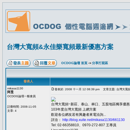
台灣大寬頻&永佳樂寬頻最新優惠方案
OCDOG論壇 首頁
->
分享打屁區
發表人
mikasa1130
發表於: 2008 十一月 12 08:39 pm
文章主題: 台灣大寬
阿旻
OCDOG論壇一般會員
台灣大寬頻~新莊、泰山、林口、五股地區獨享優惠
註冊時間: 2008-11-05
103年度台灣大寬頻 上網方案
文章: 4
歡迎各位網友若有興趣者來電洽詢...
詳洽：
http://blog.xuite.net/mikasa1130/661130
Tel: 02-66358810、0970-272-807 王專員