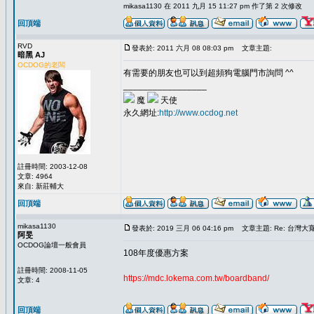
mikasa1130 在 2011 九月 15 11:27 pm 作了第 2 次修改
回頂端
RVD
發表於: 2011 六月 08 08:03 pm
文章主題:
暗黑 AJ
OCDOG的老闆
有需要的朋友也可以到超頻狗電腦門市詢問 ^^
_________________
魔
天使
永久網址:
http://www.ocdog.net
註冊時間: 2003-12-08
文章: 4964
來自: 新莊輔大
回頂端
mikasa1130
發表於: 2019 三月 06 04:16 pm
文章主題: Re: 台灣
阿旻
OCDOG論壇一般會員
108年度優惠方案
註冊時間: 2008-11-05
https://mdc.lokema.com.tw/boardband/
文章: 4
回頂端