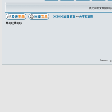
從之前的文章開始顯
OCDOG論壇 首頁
->
分享打屁區
第
1
頁(共
1
頁)
Powered by