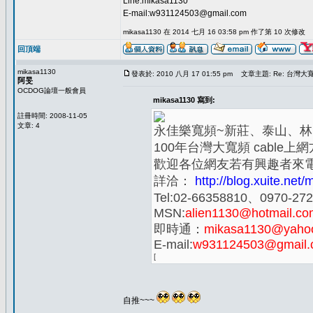
Line:mikasa1130
E-mail:w931124503@gmail.com
mikasa1130 在 2014 七月 16 03:58 pm 作了第 10 次修改
回頂端
mikasa1130
發表於: 2010 八月 17 01:55 pm
文章主題: Re: 台灣
阿旻
OCDOG論壇一般會員
mikasa1130 寫到:
註冊時間: 2008-11-05
文章: 4
永佳樂寬頻~新莊、泰山、林
100年台灣大寬頻 cable上
歡迎各位網友若有興趣者來電洽
詳洽：
http://blog.xuite.ne
Tel:02-66358810、0970-2
MSN:
alien1130@hotmail.co
即時通：
mikasa1130@yaho
E-mail:
w931124503@gmail.
[
自推~~~