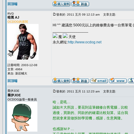
回頂端
RVD
發表於: 2011 五月 09 12:13 am
文章主題:
暗黑 AJ
OCDOG的老闆
HI ^^ 建議您 5000元以上的維修費去修一台舊筆電
_________________
魔
天使
永久網址:
http://www.ocdog.net
註冊時間: 2003-12-08
文章: 4964
來自: 新莊輔大
回頂端
喬伊JOE
發表於: 2011 五月 11 12:23 am
文章主題:
喬伊JOE
OCDOG論壇一般會員
哈，是吼…
誠如Ｒ大所說，要花到這筆錢修台舊電腦，比較
過後，買新的、同款的的確還比較划算。這台我
想就拿來當做拆卸學習機，感謝，生意興隆。
也感謝ＭＰ…