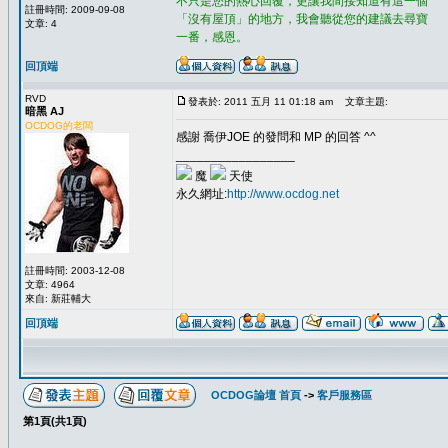
不只是您的熱心回覆，更讓我間接知道有這一個
註冊時間: 2009-09-08
「沒有屋頂」的地方，我會聽從您的建議去尋寶
文章: 4
一番，感恩。
回頂端
RVD
發表於: 2011 五月 11 01:18 am
文章主題:
暗黑 AJ
OCDOG的老闆
感謝 喬伊JOE 的發問和 MP 的回答 ^^
_________________
魔
天使
永久網址:
http://www.ocdog.net
註冊時間: 2003-12-08
文章: 4964
來自: 新莊輔大
回頂端
OCDOG論壇 首頁
->
客戶服務區
第
1
頁(共
1
頁)