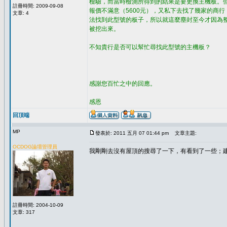
檢驗，而當時檢測所得到的結果是要更換主機板。
註冊時間: 2009-09-08
報價不滿意（5600元），又私下去找了幾家的商行
文章: 4
法找到此型號的板子，所以就這麼塵封至今才因為
被挖出來。
不知貴行是否可以幫忙尋找此型號的主機板？
感謝您百忙之中的回應。
感恩
回頂端
MP
發表於: 2011 五月 07 01:44 pm
文章主題:
OCDOG論壇管理員
我剛剛去沒有屋頂的搜尋了一下，有看到了一些；
註冊時間: 2004-10-09
文章: 317