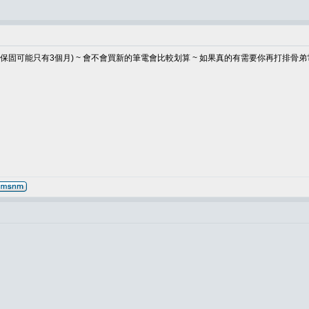
 (保固可能只有3個月) ~ 會不會買新的筆電會比較划算 ~ 如果真的有需要你再打排骨弟電話