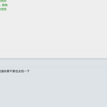
但由於
，都無
整理而
建議你要不要也去找一下