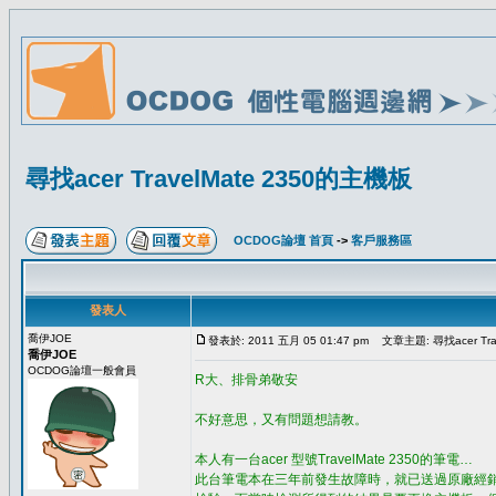
尋找acer TravelMate 2350的主機板
OCDOG論壇 首頁
->
客戶服務區
發表人
喬伊JOE
發表於: 2011 五月 05 01:47 pm
文章主題: 尋找acer Tra
喬伊JOE
OCDOG論壇一般會員
R大、排骨弟敬安
不好意思，又有問題想請教。
本人有一台acer 型號TravelMate 2350的筆電…
此台筆電本在三年前發生故障時，就已送過原廠經