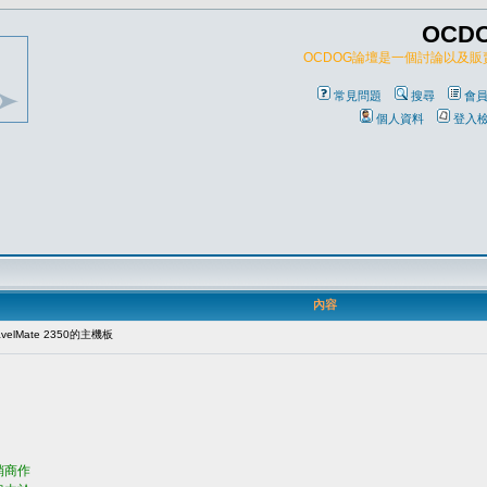
OCD
OCDOG論壇是一個討論以及
常見問題
搜尋
會
個人資料
登入
內容
velMate 2350的主機板
銷商作