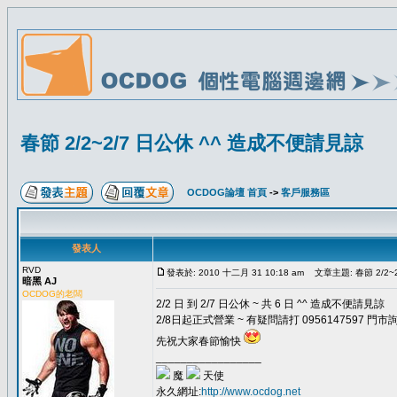
春節 2/2~2/7 日公休 ^^ 造成不便請見諒
OCDOG論壇 首頁
->
客戶服務區
發表人
RVD
發表於: 2010 十二月 31 10:18 am
文章主題: 春節 2/2~
暗黑 AJ
OCDOG的老闆
2/2 日 到 2/7 日公休 ~ 共 6 日 ^^ 造成不便請見諒
2/8日起正式營業 ~ 有疑問請打 0956147597 門市
先祝大家春節愉快
_________________
魔
天使
永久網址:
http://www.ocdog.net