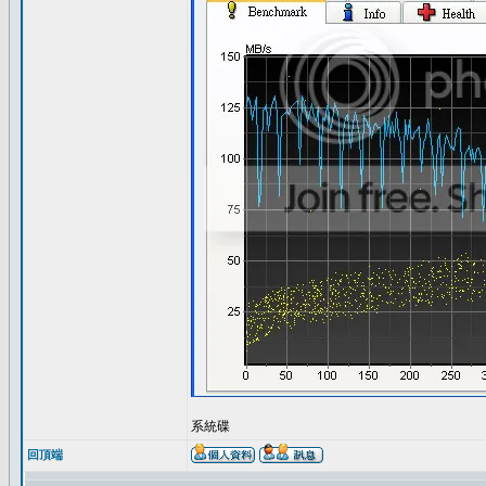
系統碟
回頂端