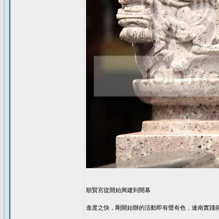
順賢宮從開始興建到開幕
進度之快，剛開始辦的活動即有聲有色，連南實踐