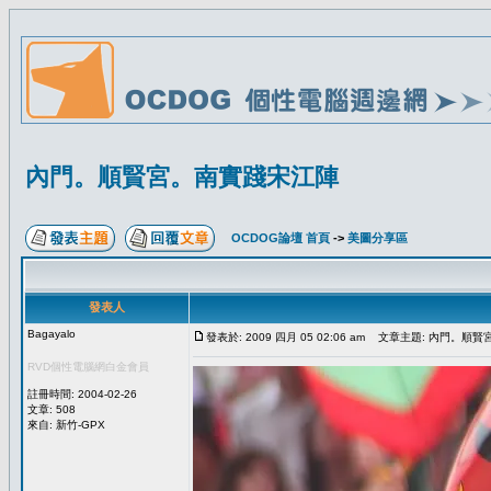
內門。順賢宮。南實踐宋江陣
OCDOG論壇 首頁
->
美圖分享區
發表人
Bagayalo
發表於: 2009 四月 05 02:06 am
文章主題: 內門。順賢
RVD個性電腦網白金會員
註冊時間: 2004-02-26
文章: 508
來自: 新竹-GPX