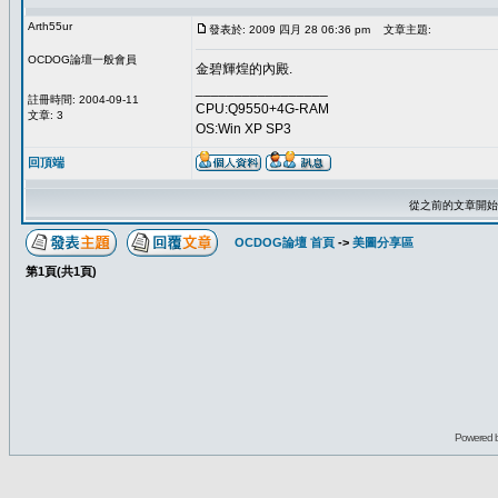
Arth55ur
發表於: 2009 四月 28 06:36 pm
文章主題:
OCDOG論壇一般會員
金碧輝煌的內殿.
_________________
註冊時間: 2004-09-11
CPU:Q9550+4G-RAM
文章: 3
OS:Win XP SP3
回頂端
從之前的文章開始
OCDOG論壇 首頁
->
美圖分享區
第
1
頁(共
1
頁)
Powered 