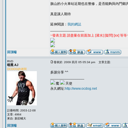
旗山的小火車站近期也在整修，是否能夠與內門鄉
真是讓人期待
延伸閱讀：
我的網誌
_________________
~發表主題 請盡量在前面加上 [灌水] [疑問] [xx] 等等
回頂端
RVD
發表於: 2009 四月 05 05:34 pm
文章主題:
暗黑 AJ
OCDOG的老闆
多謝分享 ^^
_________________
魔
天使
永久網址:
http://www.ocdog.net
註冊時間: 2003-12-08
文章: 4964
來自: 新莊輔大
回頂端