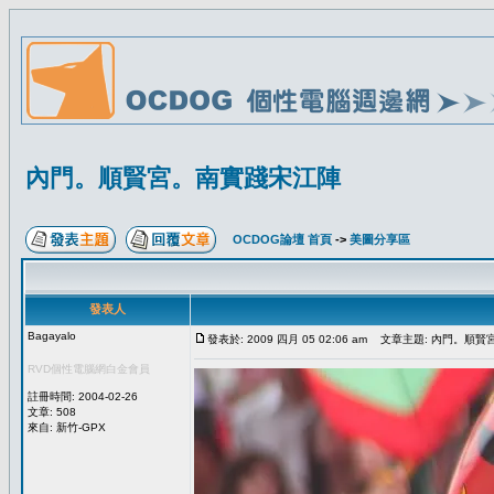
內門。順賢宮。南實踐宋江陣
OCDOG論壇 首頁
->
美圖分享區
發表人
Bagayalo
發表於: 2009 四月 05 02:06 am
文章主題: 內門。順賢
RVD個性電腦網白金會員
註冊時間: 2004-02-26
文章: 508
來自: 新竹-GPX