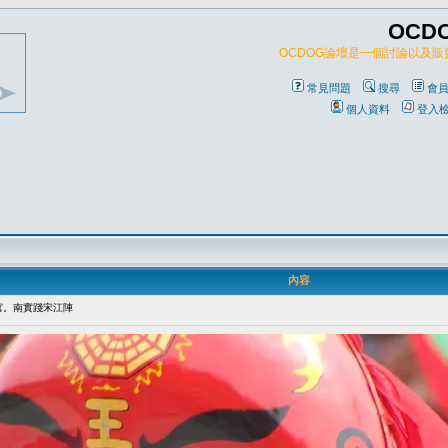
OCD
OCDOG論壇是一個討論以及
常見問題
搜尋
會
個人資料
登入
內容
宮。南實踐宋江陣