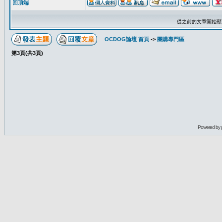
回頂端
從之前的文章開始顯
OCDOG論壇 首頁
->
團購專門區
第
3
頁(共
3
頁)
Powered by