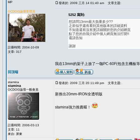
MP
發表於: 2009 三月 14 01:40 am
文章主題:
OCDOG論壇管理員
5252 寫到:
想請問13mm最大負重多少??
之前似乎還有看到其他版本的詳細資料
不知道還有沒有更詳細關於您的介紹網頁
點了您的自我介紹中個人網頁無法打開!!
還請告知
謝謝
註冊時間: 2004-10-09
文章: 317
我在13mm的架子上放了一咖PC-60F(包含主機
回頂端
stamina
發表於: 2009 三月 20 11:49 pm
文章主題:
stamina
OCDOG論壇一般會員
新推出20mm-IRON全透明版
stamina強力推薦喔！
註冊時間: 2006-03-13
文章: 11
來自: 屏東