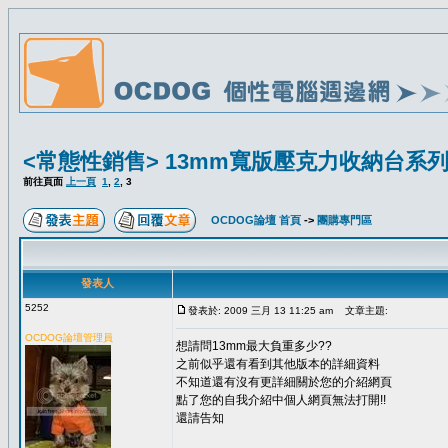
<常態性銷售> 13mm寬版壓克力收納台系
前往頁面
上一頁
1
,
2
,
3
OCDOG論壇 首頁
->
團購專門區
發表人
5252
發表於: 2009 三月 13 11:25 am
文章主題:
OCDOG論壇管理員
想請問13mm最大負重多少??
之前似乎還有看到其他版本的詳細資料
不知道還有沒有更詳細關於您的介紹網頁
點了您的自我介紹中個人網頁無法打開!!
還請告知