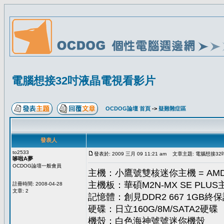
電腦想接32吋液晶電視看影片
OCDOG論壇 首頁
->
疑難雜症區
發表人
to2533
發表於: 2009 三月 09 11:21 am
文章主題: 電腦想接3
哆啦A夢
OCDOG論壇一般會員
主機：小鷹號雙核迷你主機 = AMD
主機板：華碩M2N-MX SE PLU
註冊時間: 2008-04-28
文章: 2
記憶體：創見DDR2 667 1GB終
硬碟：日立160G/8M/SATA2硬碟
機殼：白色海神號號迷你機殼