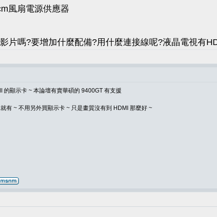
12cm風扇電源供應器
影片嗎?要增加什麼配備?用什麼連接線呢?液晶電視有HDM
MI 的顯示卡 ~ 本論壇有賣華碩的 9400GT 有支援
就有 ~ 不用另外買顯示卡 ~ 只是畫質沒有到 HDMI 那麼好 ~