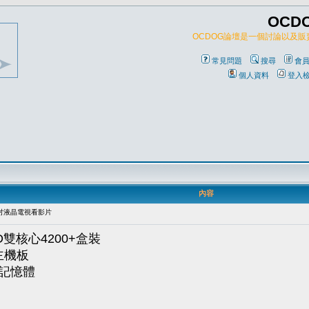
OCD
OCDOG論壇是一個討論以及
常見問題
搜尋
會
個人資料
登入
內容
2吋液晶電視看影片
雙核心4200+盒裝
S主機板
保記憶體