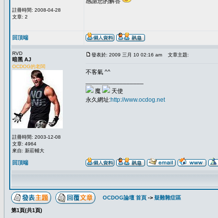
感謝您的解答
註冊時間: 2008-04-28
文章: 2
回頂端
RVD
發表於: 2009 三月 10 02:16 am
文章主題:
暗黑 AJ
OCDOG的老闆
不客氣 ^^
_________________
魔
天使
永久網址:
http://www.ocdog.net
註冊時間: 2003-12-08
文章: 4964
來自: 新莊輔大
回頂端
OCDOG論壇 首頁
->
疑難雜症區
第
1
頁(共
1
頁)