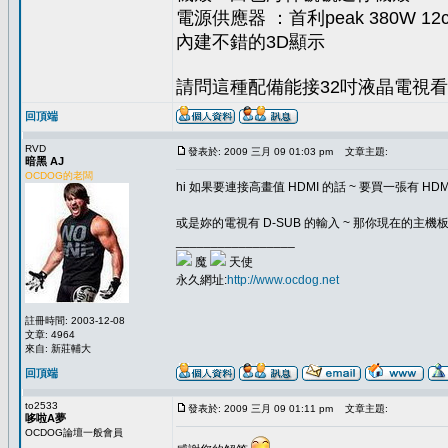
電源供應器 ：首利peak 380W 
內建不錯的3D顯示
請問這種配備能接32吋液晶電視看
回頂端
RVD
發表於: 2009 三月 09 01:03 pm
文章主題:
暗黑 AJ
OCDOG的老闆
hi 如果要連接高畫值 HDMI 的話 ~ 要買一張有 HD
或是妳的電視有 D-SUB 的輸入 ~ 那你現在的主機板
_________________
魔
天使
永久網址:
http://www.ocdog.net
註冊時間: 2003-12-08
文章: 4964
來自: 新莊輔大
回頂端
to2533
發表於: 2009 三月 09 01:11 pm
文章主題:
哆啦A夢
OCDOG論壇一般會員