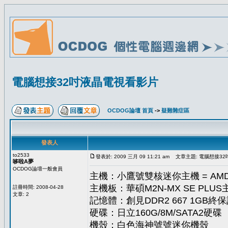
電腦想接32吋液晶電視看影片
OCDOG論壇 首頁
->
疑難雜症區
發表人
to2533
發表於: 2009 三月 09 11:21 am
文章主題: 電腦想接3
哆啦A夢
OCDOG論壇一般會員
主機：小鷹號雙核迷你主機 = AMD
主機板：華碩M2N-MX SE PLU
註冊時間: 2008-04-28
文章: 2
記憶體：創見DDR2 667 1GB終
硬碟：日立160G/8M/SATA2硬碟
機殼：白色海神號號迷你機殼