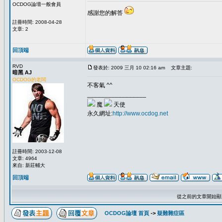
OCDOG論壇一般會員
感謝您的解答
註冊時間: 2008-04-28
文章: 2
回頂端
RVD
發表於: 2009 三月 10 02:16 am
文章主題:
暗黑 AJ
OCDOG的老闆
不客氣 ^^
_________________
魔
天使
永久網址:
http://www.ocdog.net
註冊時間: 2003-12-08
文章: 4964
來自: 新莊輔大
回頂端
從之前的文章開始顯
OCDOG論壇 首頁
->
疑難雜症區