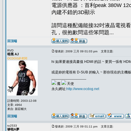
電源供應器 ：首利peak 380W 
內建不錯的3D顯示
請問這種配備能接32吋液晶電視看
孔，很抱歉問這些笨問題...
回頂端
RVD
發表於: 2009 三月 09 01:03 pm
文章主題:
暗黑 AJ
OCDOG的老闆
hi 如果要連接高畫值 HDMI 的話 ~ 要買一張有 HD
或是妳的電視有 D-SUB 的輸入 ~ 那你現在的主機板
_________________
魔
天使
永久網址:
http://www.ocdog.net
註冊時間: 2003-12-08
文章: 4964
來自: 新莊輔大
回頂端
to2533
發表於: 2009 三月 09 01:11 pm
文章主題:
哆啦A夢