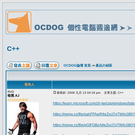
C++
OCDOG論壇 首頁
->
產品介紹區
發表人
RVD
發表於: 2008 九月 13 04:16 pm
文章主題: C++
暗黑 AJ
OCDOG的老闆
https://learn.microsoft.com/zh-tw/cpp/windows/la
https://mega.nz/file/sahFFAwR#eZvcI7qTW4c0
https://mega.nz/file/pGIFGBoA#eZvcI7qTW4c0