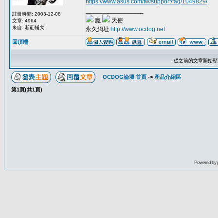
https://www.asus.com/tw/support/faq/1049829/
_________________
註冊時間: 2003-12-08
魔
天使
文章: 4964
來自: 新莊輔大
永久網址:
http://www.ocdog.net
回頂端
從之前的文章開始顯
OCDOG論壇 首頁
->
產品介紹區
第
1
頁(共
1
頁)
Powered by