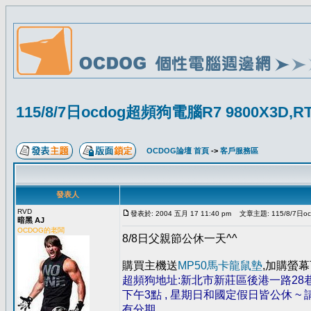
115/8/7日ocdog超頻狗電腦R7 9800X3D,
OCDOG論壇 首頁
->
客戶服務區
發表人
RVD
發表於: 2004 五月 17 11:40 pm
文章主題: 115/8/7日oc
暗黑 AJ
OCDOG的老闆
8/8日父親節公休一天^^
購買主機送
MP50馬卡龍鼠墊
,加購螢幕
超頻狗地址:新北市新莊區後港一路28巷3弄1號
下午3點 , 星期日和國定假日皆公休 ~ 請手機 
有分期