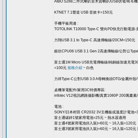
AIBO S288二件式喇叭全木質喇叭/USB供電/有
KTNET 7.1聲道 USB 音效卡=150元
手機平板周邊 :
TOTOLINK T10000 Type-C 雙向PD快充行動電
力翔USB 3.1 to Type-C 高速傳輸線/20CM=150元
銀欣CPU06 USB 3.1 Gen 2高速傳輸線/公對公T
富士通1M Micro USB充電傳輸線/純銅線加速充
=100元
規格介紹
~ 白色
力祥Type-C公對USB 3.0 A母轉換頭OTG/金屬
桌機筆電配件/家用3C特價專區:
infotec V12視訊網路攝影機/真實1080P 200
電池 :
SONY/日本村田 CR2032 3V主機板或溫度計電池=
富士通碳鋅1號家用電池=25元 ~ 熱水器適用
富士通4號家用電池(8入裝)=60元 ~ 16入裝=120元
富士通3號家用電池(8入裝)=60元 ~ 16入裝=120元