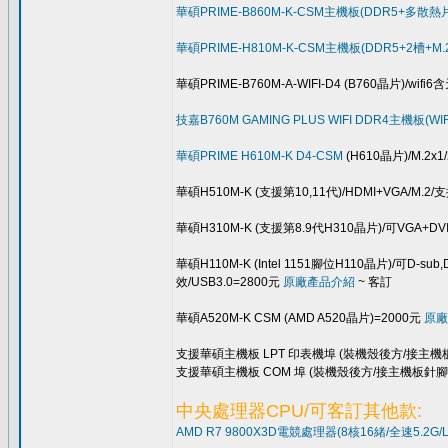
華碩PRIME-B860M-K-CSM主機板(DDR5+多散熱片+
華碩PRIME-H810M-K-CSM主機板(DDR5+2槽+M.2x
華碩PRIME-B760M-A-WIFI-D4 (B760晶片)/wi
技嘉B760M GAMING PLUS WIFI DDR4主機板(W
華碩PRIME H610M-K D4-CSM
(H610晶片)/M.2x1
華碩H510M-K (支援第10,11代)/HDMI+VGA/M.2
華碩H310M-K (支援第8.9代H310晶片)/可VGA+DV
華碩H110M-K (Intel 1151腳位H110晶片)/可D-s
效/USB3.0=2800元
原廠產品介紹
~ 客訂
華碩A520M-K CSM (AMD A520晶片)=2000元
原廠
支援華碩主機板 LPT 印表機埠 (裝機殼後方/接主機板
支援華碩主機板 COM 埠 (裝機殼後方/接主機板針腳)
中央處理器CPU/可客訂其他款:
AMD R7 9800X3D電競處理器(8核16緒/全速5.2G/