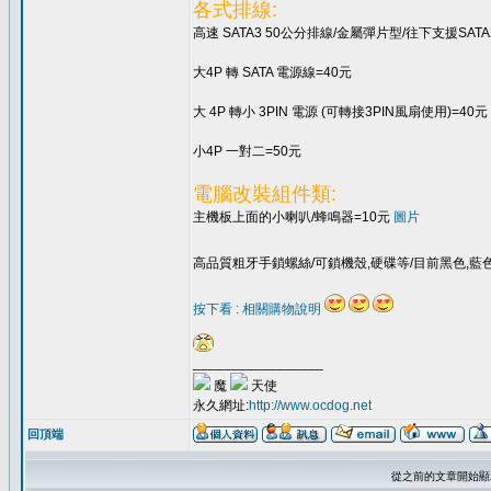
各式排線:
高速 SATA3 50公分排線/金屬彈片型/往下支援SATA
大4P 轉 SATA 電源線=40元
大 4P 轉小 3PIN 電源 (可轉接3PIN風扇使用)=40元
小4P 一對二=50元
電腦改裝組件類:
主機板上面的小喇叭/蜂鳴器=10元
圖片
高品質粗牙手鎖螺絲/可鎖機殼,硬碟等/目前黑色,藍色
按下看 : 相關購物說明
_________________
魔
天使
永久網址:
http://www.ocdog.net
回頂端
從之前的文章開始顯