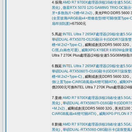
4.張飛:
AMD R7 9700X處理器(8核16緒/全速5.5G/L
黑化)
,
微星RTX 5070 12G GAMING TRIO 
牙+多散熱片+2槽+M.2x2)
, 美光PRO DDR5 5600
(全景玻璃/ARGB扇x4+燈條造型/燈可關/側置Type-
扇/8項防護)
=67500元
5.馬超:
INTEL Ultra 7 265KF處理器(20核/全速5.5
華碩DUAL-RTX5070-O12G顯示卡(GDDR7/滾珠
槽+M.2x2+Type-C)
, 威剛或創見DDR5 5600 32G ,
C/黑,白兩色可選)
,
威剛XPG KYBER II 850W金
Ultra 7 270K Plus處理器(24核/全速5.5G/36M快取/
6.魏延:
INTEL Ultra 7 265KF處理器(20核/全速5.5
華碩DUAL-RTX5060Ti-O16G顯卡(GDDR7/滾珠
槽+M.2x2+Type-C)
, 威剛或創見DDR5 5600 32G ,
側/上置Type-C/ARGB風扇x4/燈可關/ATX)
,
威剛XPG
價2000元可換INTEL Ultra 7 270K Plus處理器(24
7.姜維:
AMD R7 9700X處理器(8核16緒/全速5.5G/L
黑化)
,
華碩DUAL-RTX5060Ti-O16G顯卡(GDD
+M.2x2)
, 威剛或創見DDR5 5600 32G , 美光E100
C/ARGB風扇x4/燈可關/ATX)
,
威剛XPG PYLON I
8.劉備:
AMD R7 9700X處理器(8核16緒/全速5.5G/L
黑化)
,
華碩DUAL-RTX5060-O8G顯示卡(滾珠雙