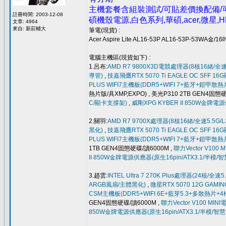
主機套餐含組裝測試/可貼差價換配備/可客
註冊時間: 2003-12-08
碩機殼電源,白色系列,華碩,acer,微
文章: 4964
來自: 新莊輔大
筆電(現貨) :
Acer Aspire Lite AL16-53P AL16-53P-53WA金
電腦主機區(現貨如下) :
1.呂布:
AMD R7 9800X3D電競處理器(8核16緒/全速5
導管)
,
技嘉飛鷹RTX 5070 Ti EAGLE OC SF
PLUS WIFI7主機板(DDR5+WIFI 7+藍牙+鎧甲
熱片版/具XMP,EXPO) , 美光P310 2TB GEN4固態硬
C/顯卡支撐架)
,
威剛XPG KYBER II 850W金牌電
2.關羽:
AMD R7 9700X處理器(8核16緒/全速5.5G/L
黑化)
,
技嘉飛鷹RTX 5070 Ti EAGLE OC SF
PLUS WIFI7主機板(DDR5+WIFI 7+藍牙+鎧甲
1TB GEN4固態硬碟/讀6000M ,
聯力Vector V10
II 850W金牌電源供應器(原生16pin/ATX3.1/半模
3.趙雲:
INTEL Ultra 7 270K Plus處理器(24核/全速
ARGB風扇/主體黑化)
,
微星RTX 5070 12G GA
CSM主機板(DDR5+WIFI 6E+藍芽5.3+多散熱片+4槽+
GEN4固態硬碟/讀6000M ,
聯力Vector V100 M
850W金牌電源供應器(原生16pin/ATX3.1/半模/