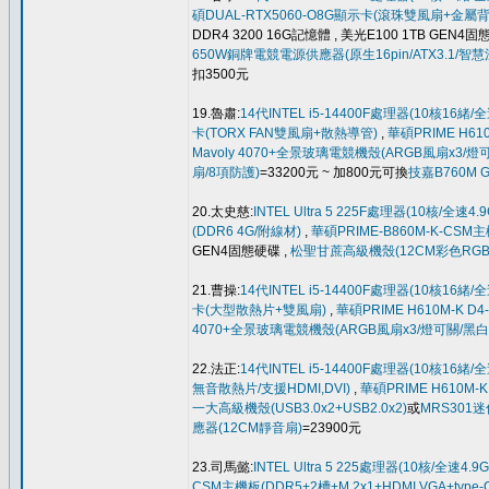
碩DUAL-RTX5060-O8G顯示卡(滾珠雙風扇+金屬背
DDR4 3200 16G記憶體 , 美光E100 1TB GEN4固
650W銅牌電競電源供應器(原生16pin/ATX3.1/智
扣3500元
19.魯肅:
14代INTEL i5-14400F處理器(10核16緒/全
卡(TORX FAN雙風扇+散熱導管)
,
華碩PRIME H610
Mavoly 4070+全景玻璃電競機殼(ARGB風扇x3/燈
扇/8項防護)
=33200元 ~ 加800元可換
技嘉B760M G
20.太史慈:
INTEL Ultra 5 225F處理器(10核/全速4.
(DDR6 4G/附線材)
,
華碩PRIME-B860M-K-CSM主
GEN4固態硬碟 ,
松聖甘蔗高級機殼(12CM彩色RGB
21.曹操:
14代INTEL i5-14400F處理器(10核16緒/全
卡(大型散熱片+雙風扇)
,
華碩PRIME H610M-K D4
4070+全景玻璃電競機殼(ARGB風扇x3/燈可關/黑白
22.法正:
14代INTEL i5-14400F處理器(10核16緒/全
無音散熱片/支援HDMI,DVI)
,
華碩PRIME H610M-K
一大高級機殼(USB3.0x2+USB2.0x2)
或
MRS301
應器(12CM靜音扇)
=23900元
23.司馬懿:
INTEL Ultra 5 225處理器(10核/全速4.9
CSM主機板(DDR5+2槽+M.2x1+HDMI,VGA+type-