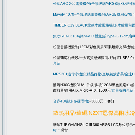
松聖ARC X05電競機殼(全景玻璃/ARGB扇x3/燈可關/前
Mavoly 4070+全景玻璃電競機殼(ARGB風扇x3/燈可關
TIMBER C19 BLACK北歐木紋風格機殼(木紋風前面板
銀欣FARA 313時尚M-ATX機殼(前Type-C/12cm扇
松聖甘蔗機殼/前12CM彩色風扇/可裝燒錄光碟機/前置USB
松聖葡萄柚機殼/一大高質感烤漆面板/前置USB3.0x2+US
介紹
MRS301迷你小機殼(精品好物/直放躺放皆美/全速USB3.
酷媽N300機殼DUAL升級版/後12CM黑色風扇x1/前
散熱器/適用ATX,Micro-ATX=1500元
官舊版的介紹
台鼎4U機殼(多硬碟槽)
=3000元 ~ 客訂
散熱用品/華碩,NZXT恩傑高階水冷
華碩TUF GAMING LC III 360 ARGB LCD
紹
~ 現貨