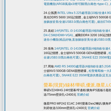
電競機殼(ARGB風扇x3/燈可關/黑白兩色+type-C)
,
24.公孫讚:
INTEL Ultra 5 225處理器(10核/全速4.9
美光DDR5 5600 16G記憶體 , 金士頓NV3 500GB
放躺放皆美/全速USB3.0/黑白兩色可選)
,
銀欣ET45
25.袁紹:
14代INTEL i3-14100處理器(4核8緒/全速4
D4-CSM(HDMI+VGA)
, 威剛DDR4 3200 16G記憶
迷你小機殼(精品好物,直放躺放皆美/全速USB3.0/
26.張角:
14代INTEL i3-14100處理器(4核8緒/全速4
16G記憶體 , 金士頓NV3 500GB GEN4固態硬碟 ,
松
全速USB3.0/黑白兩色可選)
,
SNAKE EZ2 35
27.周瑜:
AMD R5 3400G處理器(4核8緒/全速5.2G/6
士頓NV3 500GB GEN4固態硬碟 ,
松聖葡萄柚一大高級機
白兩色可選)
,
SNAKE EZ2 350W電源供應器(足
螢幕(現貨)/線材/華碩,優派,微星,
華碩VZ249HG 24吋螢幕/窄邊框/廣角IPS面板/1毫
送/75mm壁掛孔=2400元
官網介紹
微星PRO MP242 E14C 24吋螢幕/2wx2喇叭/廣角
到府收送/100mm壁掛孔=2400元
官網介紹