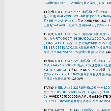
ATX機殼(前Type-C/12cm扇/可裝光碟機)
,
銀欣ET4
14.孔明:
INTEL Ultra 5 245KF處理器(14核/全速5.
化)
,
華碩DUAL-RX9060XT-16G顯卡(16G DDR
片+4槽+M.2x2+Type-C)
, 美光DDR5 5600 16G ,
上置Type-C/ARGB風扇x4/燈可關/ATX)
,
威剛XPG 
15.龐統:
INTEL Ultra 5 245KF處理器(14核/全速5.
化)
,
微星RTX 5060 Ti 8G SHADOW 2X OC P
(DDR5+WIFI 6E+藍芽5.3+多散熱片+4槽+M.2x2+Ty
TIMBER C19 BLACK北歐木紋風格機殼(木紋風前面板
應器(原生16pin/ATX3.1/智慧溫控風扇/8項防護)
=4
16.陸遜:
INTEL Ultra 5 225F處理器(10核/全速4.9
華碩DUAL-RTX5060-O8G顯示卡(滾珠雙風扇+金
+M.2x2+Type-C)
, 美光DDR5 5600 16G記憶體 , 
威剛XPG PYLON II 650W銅牌電競電源供應器(原生1
三風扇+金屬背板)
可扣3500元
17.張遼:
INTEL Ultra 5 225F處理器(10核/全速4.9
微星RTX5050 8G SHADOW 2X OC顯示卡(TOR
C)
, 美光DDR5 5600 16G記憶體 , 美光E100 1TB
PYLON II 650W銅牌電競電源供應器(原生16pin/A
18.甘寧:
14代INTEL i5-14400F處理器(10核16緒/全