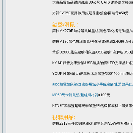
大廠品質高品質網路線 30公尺 CAT6 網路線含接頭
力祥CAT5E網路線用的延長座/鍍金/兩端母=50元
鍵盤/滑鼠 :
羅技MK270R無線滑鼠鍵盤組/黑色/強化省電/鍵盤防
羅技M186黑色無線滑鼠/強化省電/無線2.4G技術可達1
華碩U2000黑色鍵盤滑鼠組/USB鍵盤+高解析USB
KY M1靜音光學滑鼠/USB隨插/台灣LED光學晶片/防滑
YOUPIN 米物(大)皮革軟木滑鼠墊/600*400m
aibo類電競鼠墊/舒適好用減少手腕痠痛/止滑效果佳
MP50馬卡龍鼠墊/超絲滑材質
=100元
KTNET黑精靈超薄光學鼠墊/天然橡膠底材止滑效果
視聽用品:
羅技Z313三件式喇叭組/木質主音箱/25W/有耳機孔