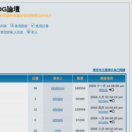
OG論壇
販賣電腦和電腦改裝相關商品的地方
員列表
會員群組
會員註冊
檢查您的私人訊息
登入
將所有主題標示為已閱讀
回覆
發表人
觀看
最後發表
2006 十一月 14 08:50 am
kingkong
36
188504
周松鼠
2004 八月 02 04:24 pm
johnlee
2
30180
johnlee
2004 四月 04 05:45 pm
johnlee
11
126569
johnlee
2004 一月 04 06:30 pm
johnlee
0
37206
johnlee
2005 八月 09 02:29 am
mok
10
85445