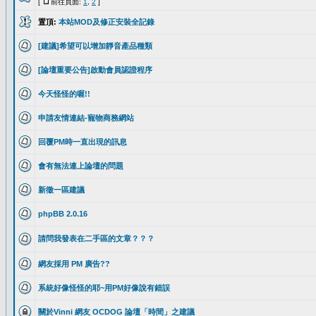
[
前往頁面:
1
,
2
]
置頂:
本站MOD及修正安裝全記錄
[建議]希望可以增加靜音產品種類
[論壇重要公告]啟動會員認證程序
今天怪怪的喔!!
申請友情連結-寵物商務網站
回覆PM時一直出現的訊息
會有無法連上論壇的問題
新徵一區建議
phpBB 2.0.16
請問我發表在二手區的文章？？？
網友採用 PM 廣告??
系統好像怪怪的耶~用PM好像說有錯誤
關於Vinni 網友 OCDOG 論壇「時間」之建議