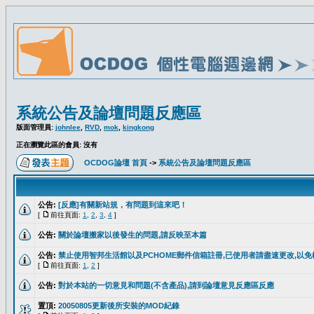
系統公告及論壇問題反應區
版面管理員:
johnlee
,
RVD
,
mok
,
kingkong
正在瀏覽此區的會員: 沒有
OCDOG論壇 首頁
->
系統公告及論壇問題反應區
公告:
[反應]有關新站規，有問題到這來吧！
[
前往頁面:
1
,
2
,
3
,
4
]
公告:
關於論壇搬家以後發生的問題,請反映至本篇
公告:
禁止使用智邦生活館以及PCHOME郵件信箱註冊,已使用者請盡速更改,以
[
前往頁面:
1
,
2
]
公告:
對於本站的一切意見和問題(不含產品),請到論壇意見反應區反應
置頂:
20050805更新後所安裝的MOD紀錄