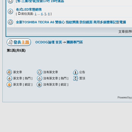
[售-三重/全省]全新17吋 19吋液晶
各式LED常態銷售
[
前往頁面:
1
...
4
,
5
,
6
]
全新TOSHIBA TECRA A6 雙核心 指紋辨識 防刮鏡面 商用多媒體筆記型電腦
文章排序
OCDOG論壇 首頁
->
團購專門區
第
1
頁(共
5
頁)
新文章
沒有新文章
公告
新文章 [ 熱門 ]
沒有新文章 [ 熱門 ]
置頂
新文章 [ 鎖定 ]
沒有新文章 [ 鎖定 ]
Powered by