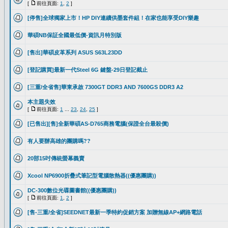
[
前往頁面:
1
,
2
]
[停售]全球獨家上市！HP DIY連續供墨套件組！在家也能享受DIY樂趣
華碩NB保証全國最低價-資訊月特別版
[售出]華碩皮革系列 ASUS S63L23DD
[登記購買]最新一代Steel 6G 鍵盤-29日登記截止
[三重/全省售]華東承啟 7300GT DDR3 AND 7600GS DDR3 A2
本主題失效
[
前往頁面:
1
...
23
,
24
,
25
]
[已售出][售]全新華碩AS-D765商務電腦(保證全台最殺價)
有人要辦高雄的團購嗎??
20部15吋傳統螢幕義賣
Xcool NP6900折疊式筆記型電腦散熱器((優惠團購))
DC-300數位光碟圖書館((優惠團購))
[
前往頁面:
1
,
2
]
[售-三重/全省]SEEDNET最新一季特約促銷方案 加贈無線AP+網路電話