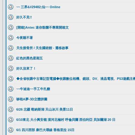
~~ 三界&#29482;仙~~ Online
好久不見!!
[開箱]Antec 迷你骷髏不專業開箱文
今夜睡不著
天生接骨所 / 天生國術館 - 遷移啟事
紅色的黑色星期五
好久沒來了！
◆全省收購中古筆記型電腦◆收購數位相機、鏡頭、DV、液晶電視、PS3遊戲主
~~牛迪迪~~手工牛扎糖
哆啦A夢-3D立體拼圖
6/26 北疆 喀納斯湖 天山冰川 美景11日
6/10東北 大小興安嶺 漠河北極村 呼倫貝爾 西伯利亞 貝加爾湖 20 日
6/1 四川西部 康巴大環線 香格里拉 15日