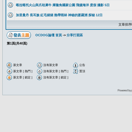
喀拉喀托火山與爪哇犀牛 庫隆角國家公園 飛揚海洋 度假 攝影 5日
加里曼丹 長耳族 紅毛猩猩 熱帶雨林 神秘的婆羅洲 探秘 12日
文章排序
OCDOG論壇 首頁
->
分享打屁區
第
1
頁(共
40
頁)
新文章
沒有新文章
公告
新文章 [ 熱門 ]
沒有新文章 [ 熱門 ]
置頂
新文章 [ 鎖定 ]
沒有新文章 [ 鎖定 ]
Powered by