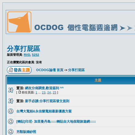
分享打屁區
版面管理員:
RVD
,
5252
正在瀏覽此區的會員: 沒有
OCDOG論壇 首頁
->
分享打屁區
主題
置頂:
網友分佈調查,歡迎簽到 ^^
[
前往頁面:
1
...
23
,
24
,
25
]
置頂:
新手必讀:分享打屁區發文規則
台灣大寬頻&永佳樂寬頻最新優惠方案
[轉貼]印尼- 加里曼丹島:::::轉貼自大地假期旅遊網:::::
另類版婚紗照