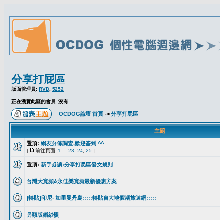
分享打屁區
版面管理員:
RVD
,
5252
正在瀏覽此區的會員: 沒有
OCDOG論壇 首頁
->
分享打屁區
主題
置頂:
網友分佈調查,歡迎簽到 ^^
[
前往頁面:
1
...
23
,
24
,
25
]
置頂:
新手必讀:分享打屁區發文規則
台灣大寬頻&永佳樂寬頻最新優惠方案
[轉貼]印尼- 加里曼丹島:::::轉貼自大地假期旅遊網:::::
另類版婚紗照