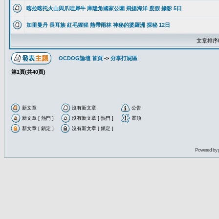
喀拉喀托火山與爪哇犀牛 庫隆角國家公園 飛揚海洋 度假 攝影 5日
加里曼丹 長耳族 紅毛猩猩 熱帶雨林 神秘的婆羅洲 探秘 12日
文章排序
OCDOG論壇 首頁
->
分享打屁區
第
1
頁(共
40
頁)
新文章
沒有新文章
公告
新文章 [ 熱門 ]
沒有新文章 [ 熱門 ]
置頂
新文章 [ 鎖定 ]
沒有新文章 [ 鎖定 ]
Powered by