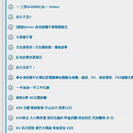
~~ 三界&#29482;仙~~ Online
好久不見!!
[開箱]Antec 迷你骷髏不專業開箱文
今夜睡不著
天生接骨所 / 天生國術館 - 遷移啟事
紅色的黑色星期五
好久沒來了！
◆全省收購中古筆記型電腦◆收購數位相機、鏡頭、DV、液晶電視、PS3遊戲主
~~牛迪迪~~手工牛扎糖
哆啦A夢-3D立體拼圖
6/26 北疆 喀納斯湖 天山冰川 美景11日
6/10東北 大小興安嶺 漠河北極村 呼倫貝爾 西伯利亞 貝加爾湖 20 日
6/1 四川西部 康巴大環線 香格里拉 15日