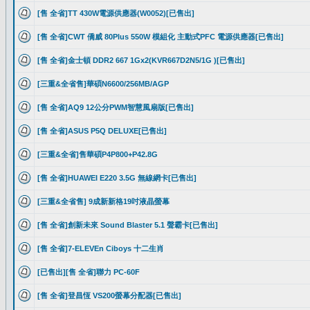
[售 全省]TT 430W電源供應器(W0052)[已售出]
[售 全省]CWT 僑威 80Plus 550W 模組化 主動式PFC 電源供應器[已售出]
[售 全省]金士頓 DDR2 667 1Gx2(KVR667D2N5/1G )[已售出]
[三重&全省售]華碩N6600/256MB/AGP
[售 全省]AQ9 12公分PWM智慧風扇版[已售出]
[售 全省]ASUS P5Q DELUXE[已售出]
[三重&全省]售華碩P4P800+P42.8G
[售 全省]HUAWEI E220 3.5G 無線網卡[已售出]
[三重&全省售] 9成新新格19吋液晶螢幕
[售 全省]創新未來 Sound Blaster 5.1 聲霸卡[已售出]
[售 全省]7-ELEVEn Ciboys 十二生肖
[已售出][售 全省]聯力 PC-60F
[售 全省]登昌恆 VS200螢幕分配器[已售出]