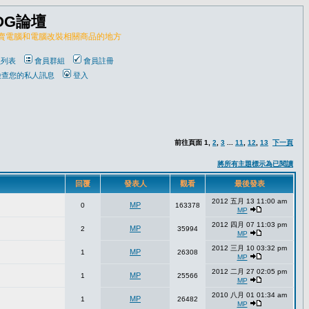
OG論壇
販賣電腦和電腦改裝相關商品的地方
員列表
會員群組
會員註冊
檢查您的私人訊息
登入
前往頁面
1
,
2
,
3
...
11
,
12
,
13
下一頁
將所有主題標示為已閱讀
回覆
發表人
觀看
最後發表
2012 五月 13 11:00 am
MP
0
163378
MP
2012 四月 07 11:03 pm
MP
2
35994
MP
2012 三月 10 03:32 pm
MP
1
26308
MP
2012 二月 27 02:05 pm
MP
1
25566
MP
2010 八月 01 01:34 am
MP
1
26482
MP