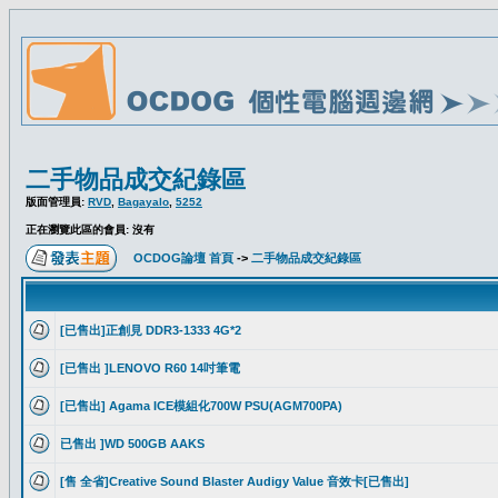
二手物品成交紀錄區
版面管理員:
RVD
,
Bagayalo
,
5252
正在瀏覽此區的會員: 沒有
OCDOG論壇 首頁
->
二手物品成交紀錄區
[已售出]正創見 DDR3-1333 4G*2
[已售出 ]LENOVO R60 14吋筆電
[已售出] Agama ICE模組化700W PSU(AGM700PA)
已售出 ]WD 500GB AAKS
[售 全省]Creative Sound Blaster Audigy Value 音效卡[已售出]