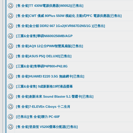
[售 全省]TT 430W電源供應器(W0052)[已售出]
[售 全省]CWT 僑威 80Plus 550W 模組化 主動式PFC 電源供應器[已售出]
[售 全省]金士頓 DDR2 667 1Gx2(KVR667D2N5/1G )[已售出]
[三重&全省售]華碩N6600/256MB/AGP
[售 全省]AQ9 12公分PWM智慧風扇版[已售出]
[售 全省]ASUS P5Q DELUXE[已售出]
[三重&全省]售華碩P4P800+P42.8G
[售 全省]HUAWEI E220 3.5G 無線網卡[已售出]
[三重&全省售] 9成新新格19吋液晶螢幕
[售 全省]創新未來 Sound Blaster 5.1 聲霸卡[已售出]
[售 全省]7-ELEVEn Ciboys 十二生肖
[已售出][售 全省]聯力 PC-60F
[售 全省]登昌恆 VS200螢幕分配器[已售出]