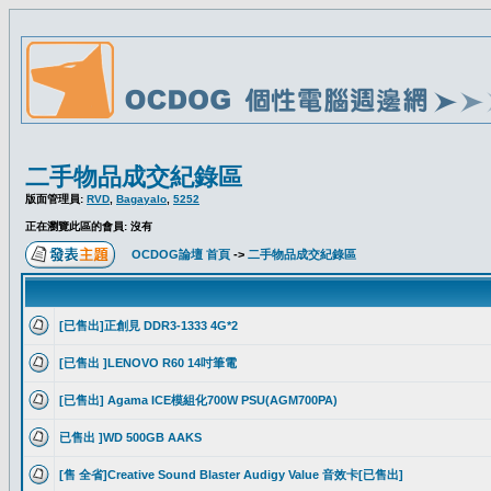
二手物品成交紀錄區
版面管理員:
RVD
,
Bagayalo
,
5252
正在瀏覽此區的會員: 沒有
OCDOG論壇 首頁
->
二手物品成交紀錄區
[已售出]正創見 DDR3-1333 4G*2
[已售出 ]LENOVO R60 14吋筆電
[已售出] Agama ICE模組化700W PSU(AGM700PA)
已售出 ]WD 500GB AAKS
[售 全省]Creative Sound Blaster Audigy Value 音效卡[已售出]