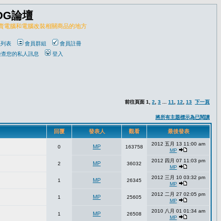
OG論壇
販賣電腦和電腦改裝相關商品的地方
員列表
會員群組
會員註冊
檢查您的私人訊息
登入
前往頁面
1
,
2
,
3
...
11
,
12
,
13
下一頁
將所有主題標示為已閱讀
回覆
發表人
觀看
最後發表
2012 五月 13 11:00 am
MP
0
163758
MP
2012 四月 07 11:03 pm
MP
2
36032
MP
2012 三月 10 03:32 pm
MP
1
26345
MP
2012 二月 27 02:05 pm
MP
1
25605
MP
2010 八月 01 01:34 am
MP
1
26508
MP