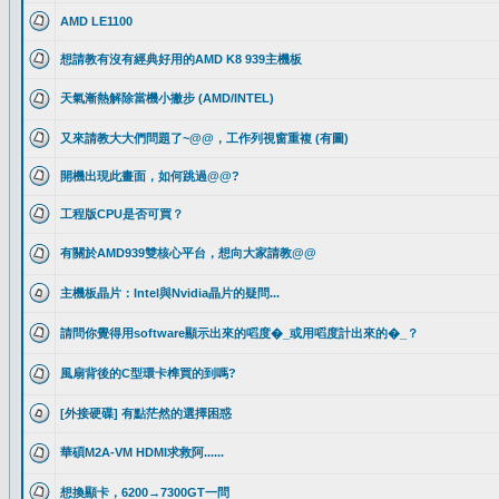
AMD LE1100
想請教有沒有經典好用的AMD K8 939主機板
天氣漸熱解除當機小撇步 (AMD/INTEL)
又來請教大大們問題了~@@，工作列視窗重複 (有圖)
開機出現此畫面，如何跳過@@?
工程版CPU是否可買？
有關於AMD939雙核心平台，想向大家請教@@
主機板晶片：Intel與Nvidia晶片的疑問...
請問你覺得用software顯示出來的㗖度�_或用㗖度計出來的�_？
風扇背後的C型環卡榫買的到嗎?
[外接硬碟] 有點茫然的選擇困惑
華碩M2A-VM HDMI求救阿......
想換顯卡，6200→7300GT一問