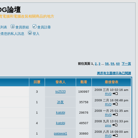
OG論壇
販賣電腦和電腦改裝相關商品的地方
員列表
會員群組
會員註冊
檢查您的私人訊息
登入
前往頁面
1
,
2
,
3
...
58
,
59
,
60
下一頁
將所有主題標示為已閱讀
回覆
發表人
觀看
最後發表
2009 三月 10 02:16 am
to2533
3
190997
RVD
2009 二月 16 08:48 pm
冰夜
1
35758
RVD
2009 一月 25 01:35 am
katobi
1
29676
RVD
2008 九月 13 01:33 pm
katobi
4
48507
zrno
2008 八月 16 09:00 am
patawai1
1
30860
RVD