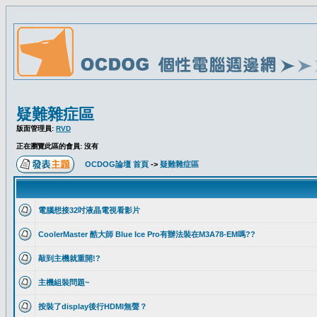
疑難雜症區
版面管理員:
RVD
正在瀏覽此區的會員: 沒有
OCDOG論壇 首頁
->
疑難雜症區
電腦想接32吋液晶電視看影片
CoolerMaster 酷大師 Blue Ice Pro有辦法裝在M3A78-EM嗎??
敲到主機就重開!?
主機組裝問題~
按裝了display後行HDMI無聲？