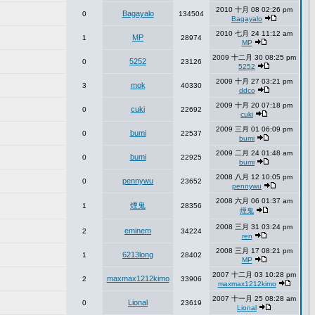
2010 十月 08 02:26 pm
Bagayalo
0
134504
Bagayalo
2010 七月 24 11:12 am
MP
1
28974
MP
2009 十二月 30 08:25 pm
5252
0
23126
5252
2009 十月 27 03:21 pm
mok
3
40330
ddco
2009 十月 20 07:18 pm
cuki
0
22692
cuki
2009 三月 01 06:09 pm
bumi
0
22537
bumi
2009 二月 24 01:48 am
bumi
0
22925
bumi
2008 八月 12 10:05 pm
pennywu
0
23652
pennywu
2008 六月 06 01:37 am
煙鬼
1
28356
煙鬼
2008 三月 31 03:24 pm
eminem
2
34224
ren
2008 三月 17 08:21 pm
6213long
1
28402
MP
2007 十二月 03 10:28 pm
maxmax1212kimo
2
33906
maxmax1212kimo
2007 十一月 25 08:28 am
Lional
0
23619
Lional