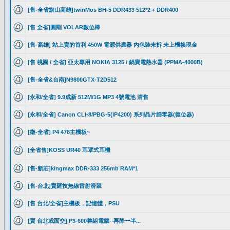
[售-全省旗山高雄]twinMos BH-5 DDR433 512*2 + DDR400
[售 全省]圓剛 VOLAR數位棒
[售-高雄] 站上賣的首利 450W 電源供應器 內包裝未拆 未上機換現金
[售 桃園 / 全省] 亞太專用 NOKIA 3125 / 鍋寶電熱水器 (PPMA-4000B)
[售-全省&台南]N9800GTX-T2D512
[永和/全省] 9.9成新 512M/1G MP3 4號電池 清售
[永和/全省] Canon CLI-8/PBG-5(IP4200) 系列晶片歸零器(復位器)
[徵-全省] P4 478主機板~
[全省售]KOSS UR40 耳罩式耳機
[售-新莊]kingmax DDR-333 256mb RAM*1
[售-台北]賣羅技無線雷射滑鼠
[售 台北/全省]主機板，記憶體，PSU
[賣 台北或面交] P3-600整組電腦--再降一半...