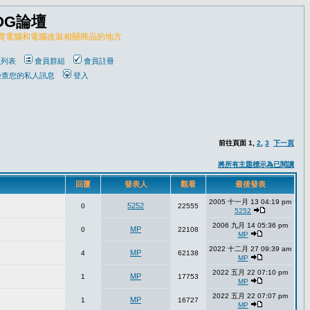
OG論壇
販賣電腦和電腦改裝相關商品的地方
員列表
會員群組
會員註冊
檢查您的私人訊息
登入
前往頁面
1
,
2
,
3
下一頁
將所有主題標示為已閱讀
回覆
發表人
觀看
最後發表
2005 十一月 13 04:19 pm
5252
0
22555
5252
2006 九月 14 05:36 pm
MP
0
22108
MP
2022 十二月 27 09:39 am
MP
4
62138
MP
2022 五月 22 07:10 pm
MP
1
17753
MP
2022 五月 22 07:07 pm
MP
1
16727
MP