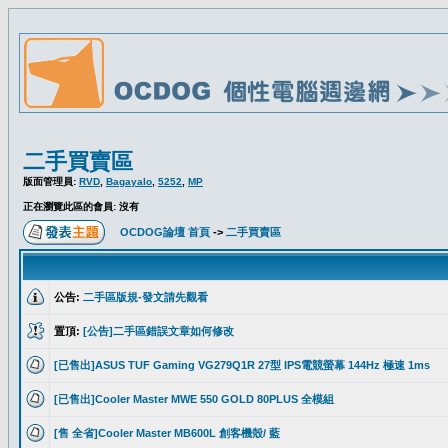
二手買賣區
版面管理員:
RVD
,
Bagayalo
,
5252
,
MP
正在瀏覽此區的會員: 沒有
OCDOG論壇 首頁
->
二手買賣區
公告:
二手區版規-發文請先觀看
置頂:
[公告]二手區錯誤文章如何修改
[已售出]ASUS TUF Gaming VG279Q1R 27型 IPS電競螢幕 144Hz 極速 1ms
[已售出]Cooler Master MWE 550 GOLD 80PLUS 全模組
[售 全省]Cooler Master MB600L 創客機殼/ 藍