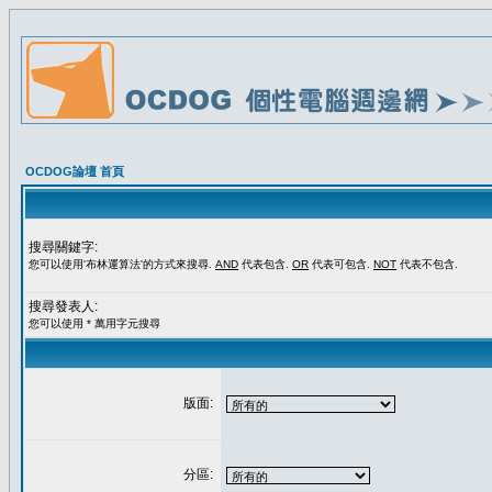
OCDOG論壇 首頁
搜尋關鍵字:
您可以使用'布林運算法'的方式來搜尋.
AND
代表包含.
OR
代表可包含.
NOT
代表不包含.
搜尋發表人:
您可以使用 * 萬用字元搜尋
版面:
分區: