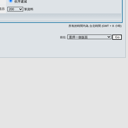
依序遞減
顯示
筆資料
所有的時間均為 台北時間 (GMT + 8 小時)
前往: