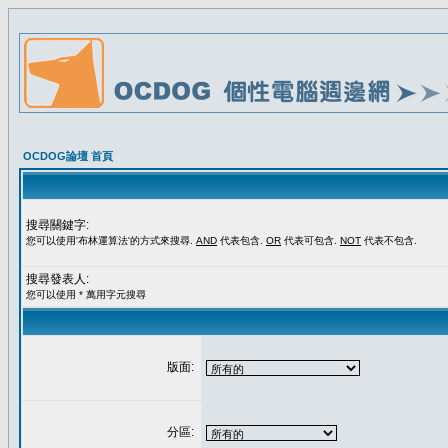
OCDOG論壇 首頁
搜尋關鍵字:
您可以使用'布林運算法'的方式來搜尋.
AND
代表包含.
OR
代表可包含.
NOT
代表不包含.
搜尋發表人:
您可以使用 * 萬用字元搜尋
版面:
分區: