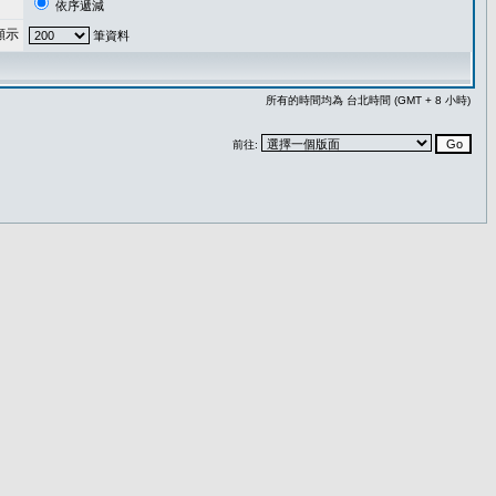
依序遞減
顯示
筆資料
所有的時間均為 台北時間 (GMT + 8 小時)
前往: