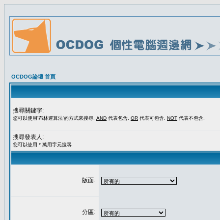
OCDOG論壇 首頁
搜尋關鍵字:
您可以使用'布林運算法'的方式來搜尋.
AND
代表包含.
OR
代表可包含.
NOT
代表不包含.
搜尋發表人:
您可以使用 * 萬用字元搜尋
版面:
分區: