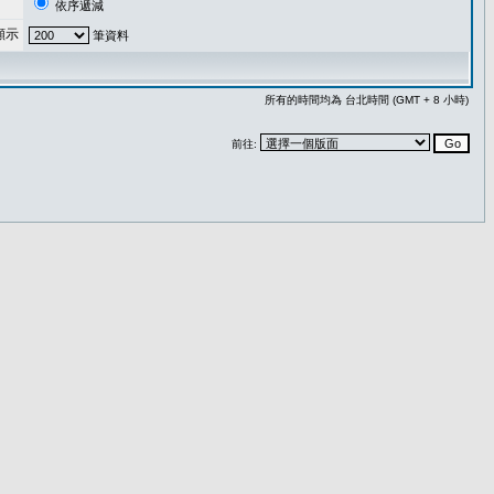
依序遞減
顯示
筆資料
所有的時間均為 台北時間 (GMT + 8 小時)
前往: