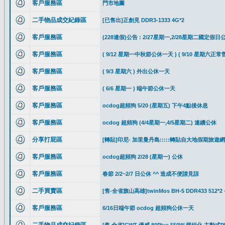
客戶服務區
門市地圖
二手物品成交紀錄區
[已售出]正創見 DDR3-1333 4G*2
客戶服務區
(228連假)公告 : 2/27星期一,2/28星期二國定假
客戶服務區
( 9/12 星期一中秋節公休一天 ) ( 9/10 星期六正常營
客戶服務區
( 9/3 星期六 ) 外出公休一天
客戶服務區
( 6/6 星期一 ) 端午節公休一天
客戶服務區
ocdog超頻狗 5/20 (星期五) 下午4點後休息
客戶服務區
ocdog 超頻狗 (4/4星期一,4/5星期二) 連續公休
分享打屁區
[轉貼]印尼- 加里曼丹島:::::轉貼自大地假期旅遊網::
客戶服務區
ocdog超頻狗 2/28 (星期一) 公休
客戶服務區
春節 2/2~2/7 日公休 ^^ 造成不便請見諒
二手買賣區
[售-全省旗山高雄]twinMos BH-5 DDR433 512*2 
客戶服務區
6/16日端午節 ocdog 超頻狗公休一天