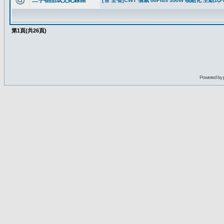
二手物品成交紀錄區
[售 全省]CWT 僑威 80Plus 550W 模組化 主動
第
1
頁(共
26
頁)
Powered by