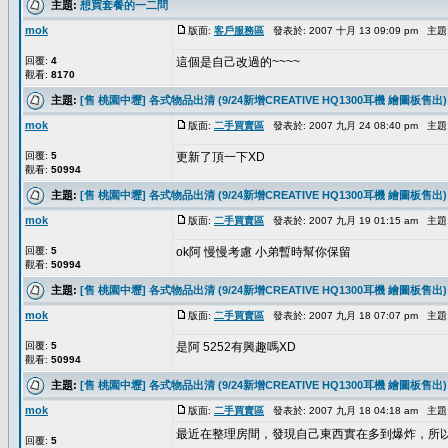
主題:
想買套餐的一二問
mok
版面:
客戶服務區
發表於: 2007 十月 13 09:09 pm 主題
回覆:
4
這個是自己改過的~~~~
觀看:
8170
主題:
[售 桃園中壢] 各式物品出清 (9/24新增CREATIVE HQ1300耳機 繪圖板售出)
mok
版面:
二手買賣區
發表於: 2007 九月 24 08:40 pm 主題
回覆:
5
更新了頂一下XD
觀看:
50994
主題:
[售 桃園中壢] 各式物品出清 (9/24新增CREATIVE HQ1300耳機 繪圖板售出)
mok
版面:
二手買賣區
發表於: 2007 九月 19 01:15 am 主題
回覆:
5
ok阿 慢慢考慮 小弟暫時幫你保留
觀看:
50994
主題:
[售 桃園中壢] 各式物品出清 (9/24新增CREATIVE HQ1300耳機 繪圖板售出)
mok
版面:
二手買賣區
發表於: 2007 九月 18 07:07 pm 主題
回覆:
5
是阿 5252有興趣嗎XD
觀看:
50994
主題:
[售 桃園中壢] 各式物品出清 (9/24新增CREATIVE HQ1300耳機 繪圖板售出)
mok
版面:
二手買賣區
發表於: 2007 九月 18 04:18 am 主題
最近在整理房間，發現自己東西實在多到爆炸，所
回覆:
5