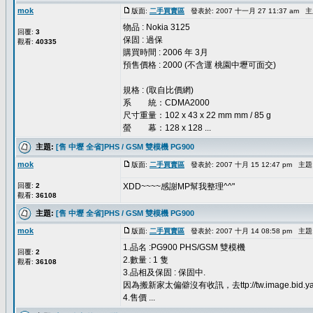
mok
版面:
二手買賣區
發表於: 2007 十一月 27 11:37 am 
物品 : Nokia 3125
回覆:
3
保固 : 過保
觀看:
40335
購買時間 : 2006 年 3月
預售價格 : 2000 (不含運 桃園中壢可面交)
規格 : (取自比價網)
系 統：CDMA2000
尺寸重量：102 x 43 x 22 mm mm / 85 g
螢 幕：128 x 128 ...
主題:
[售 中壢 全省]PHS / GSM 雙模機 PG900
mok
版面:
二手買賣區
發表於: 2007 十月 15 12:47 pm 主題
回覆:
2
XDD~~~~感謝MP幫我整理^^"
觀看:
36108
主題:
[售 中壢 全省]PHS / GSM 雙模機 PG900
mok
版面:
二手買賣區
發表於: 2007 十月 14 08:58 pm 主題
1.品名 :PG900 PHS/GSM 雙模機
回覆:
2
2.數量 : 1 隻
觀看:
36108
3.品相及保固 : 保固中.
因為搬新家太偏僻沒有收訊，去ttp://tw.image.bid.yahoo.c
4.售價 ...