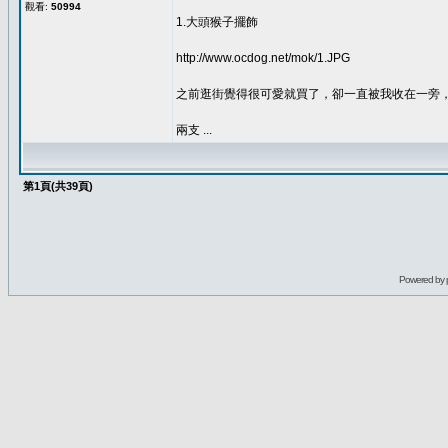
觀看:
50994
1.大頭猴子擺飾
http://www.ocdog.net/mok/1.JPG
之前逛街覺得很可愛就買了，卻一直被我收在一旁
兩支 ...
第
1
頁(共
39
頁)
Powered by