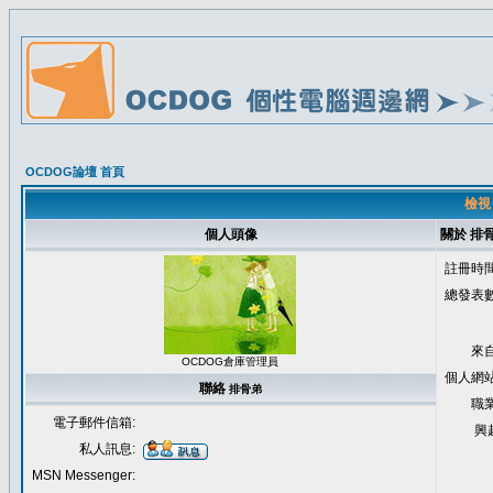
OCDOG論壇 首頁
檢視
個人頭像
關於 排
註冊時間
總發表數
來自
OCDOG倉庫管理員
個人網站
聯絡
排骨弟
職業
電子郵件信箱:
興
私人訊息:
MSN Messenger: