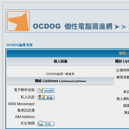
OCDOG論壇 首頁
檢視 :
個人頭像
關於 Llyb
註冊時間
OCDOG論壇一般會員
總發表數
聯絡 Llybitawa
Llybitawa
Llybitawa
電子郵件信箱:
來自
私人訊息:
個人網站
MSN Messenger:
職業
雅虎訊息通:
興
AIM Address:
ICQ 號碼: