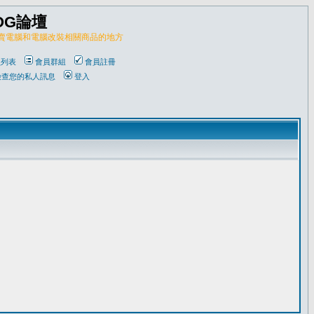
OG論壇
販賣電腦和電腦改裝相關商品的地方
員列表
會員群組
會員註冊
檢查您的私人訊息
登入