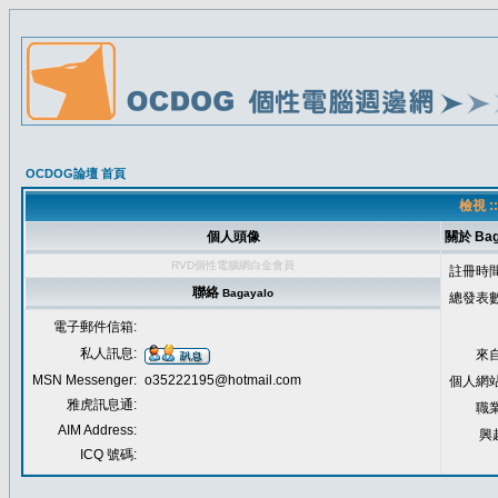
OCDOG論壇 首頁
檢視 :
個人頭像
關於 Bag
RVD個性電腦網白金會員
註冊時間
聯絡
Bagayalo
總發表數
電子郵件信箱:
私人訊息:
來自
MSN Messenger:
o35222195@hotmail.com
個人網站
雅虎訊息通:
職業
AIM Address:
興
ICQ 號碼: