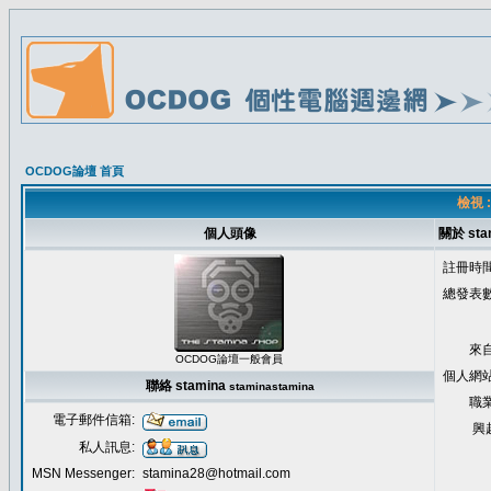
OCDOG論壇 首頁
檢視 :
個人頭像
關於 sta
註冊時間
總發表數
來自
OCDOG論壇一般會員
個人網站
聯絡 stamina
stamina
stamina
職業
電子郵件信箱:
興
私人訊息:
MSN Messenger:
stamina28@hotmail.com