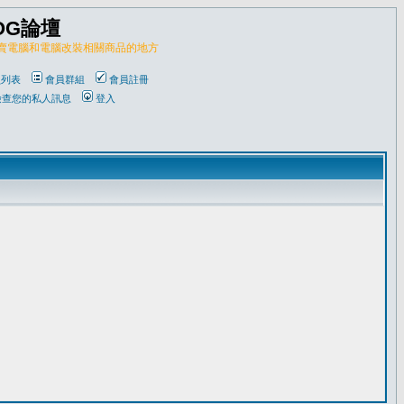
OG論壇
販賣電腦和電腦改裝相關商品的地方
員列表
會員群組
會員註冊
檢查您的私人訊息
登入