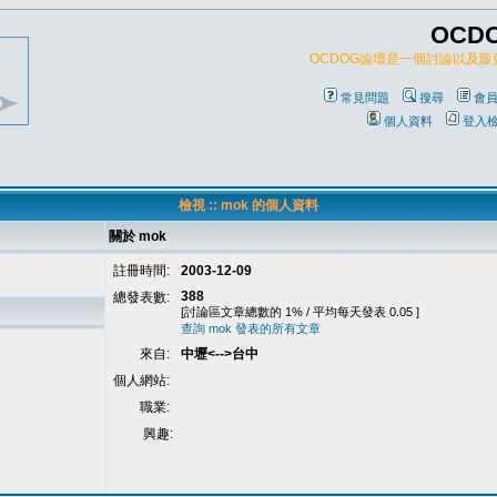
OCD
OCDOG論壇是一個討論以及
常見問題
搜尋
會
個人資料
登入
檢視 :: mok 的個人資料
關於 mok
註冊時間:
2003-12-09
388
總發表數:
[討論區文章總數的 1% / 平均每天發表 0.05 ]
查詢 mok 發表的所有文章
來自:
中壢<-->台中
個人網站:
職業:
興趣: