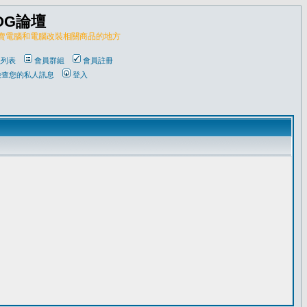
OG論壇
販賣電腦和電腦改裝相關商品的地方
員列表
會員群組
會員註冊
檢查您的私人訊息
登入