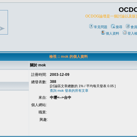
OCD
OCDOG論壇是一個討論以及
常見問題
搜尋
會
個人資料
登入
檢視 :: mok 的個人資料
關於 mok
註冊時間:
2003-12-09
388
總發表數:
[討論區文章總數的 1% / 平均每天發表 0.05 ]
查詢 mok 發表的所有文章
來自:
中壢<-->台中
個人網站:
職業:
興趣: