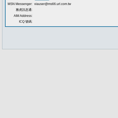
MSN Messenger:
viauser@ms66.url.com.tw
雅虎訊息通:
AIM Address:
ICQ 號碼: