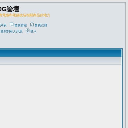
OG論壇
販賣電腦和電腦改裝相關商品的地方
員列表
會員群組
會員註冊
檢查您的私人訊息
登入