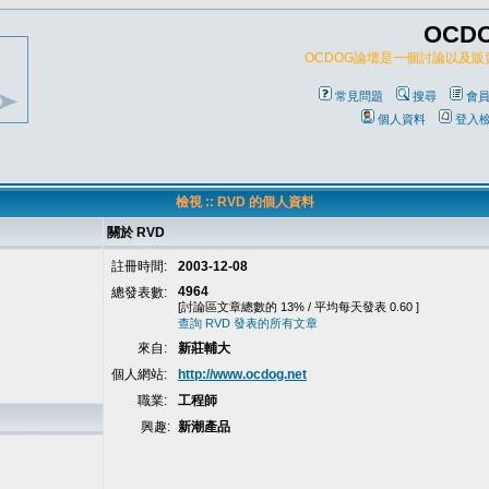
OCD
OCDOG論壇是一個討論以及
常見問題
搜尋
會
個人資料
登入
檢視 :: RVD 的個人資料
關於 RVD
註冊時間:
2003-12-08
4964
總發表數:
[討論區文章總數的 13% / 平均每天發表 0.60 ]
查詢 RVD 發表的所有文章
來自:
新莊輔大
個人網站:
http://www.ocdog.net
職業:
工程師
興趣:
新潮產品