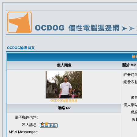
OCDOG論壇 首頁
檢視
個人頭像
關於 MP
註冊時間
總發表數
來自
OCDOG論壇管理員
個人網站
聯絡
MP
職業
電子郵件信箱:
興
私人訊息:
MSN Messenger: