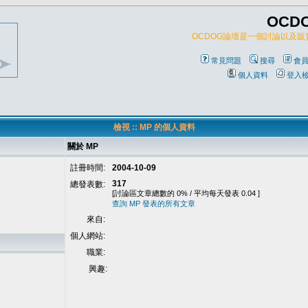
OCD
OCDOG論壇是一個討論以及
常見問題
搜尋
會
個人資料
登入
檢視 :: MP 的個人資料
關於 MP
註冊時間:
2004-10-09
317
總發表數:
[討論區文章總數的 0% / 平均每天發表 0.04 ]
查詢 MP 發表的所有文章
來自:
個人網站:
職業:
興趣: