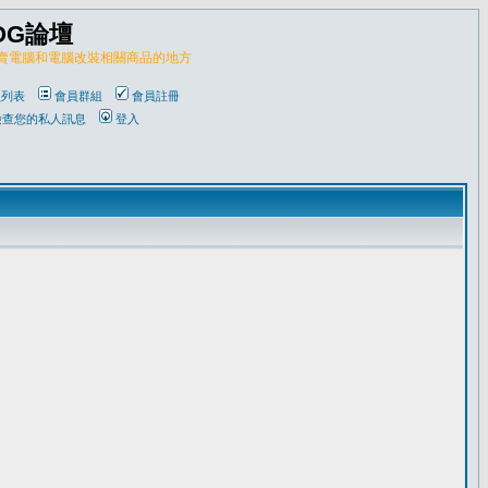
OG論壇
販賣電腦和電腦改裝相關商品的地方
員列表
會員群組
會員註冊
檢查您的私人訊息
登入