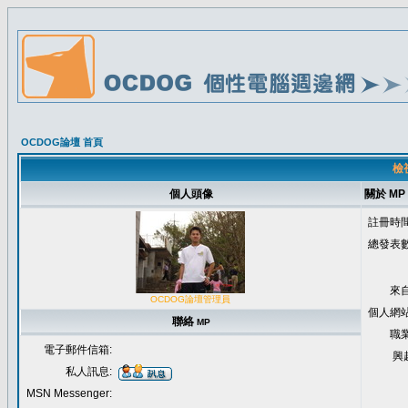
OCDOG論壇 首頁
檢視
個人頭像
關於 MP
註冊時間
總發表數
來自
OCDOG論壇管理員
個人網站
聯絡
MP
職業
電子郵件信箱:
興
私人訊息:
MSN Messenger: