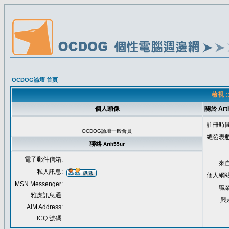
OCDOG論壇 首頁
檢視 :
個人頭像
關於 Art
註冊時間
OCDOG論壇一般會員
總發表數
聯絡
Arth55ur
電子郵件信箱:
來自
私人訊息:
個人網站
MSN Messenger:
職業
雅虎訊息通:
興
AIM Address:
ICQ 號碼: