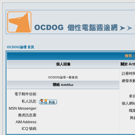
OCDOG論壇 首頁
檢視 :
個人頭像
關於 Art
註冊時間
OCDOG論壇一般會員
總發表數
聯絡
Arth55ur
電子郵件信箱:
來自
私人訊息:
個人網站
MSN Messenger:
職業
雅虎訊息通:
興
AIM Address:
ICQ 號碼: