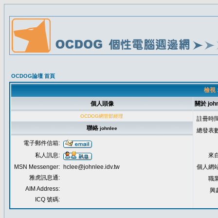
OCDOG論壇 首頁
檢視 
個人頭像
關於 john
OCDOG網管部經理
註冊時間
聯絡
johnlee
總發表數
電子郵件信箱:
私人訊息:
來自
MSN Messenger:
hclee@johnlee.idv.tw
個人網站
雅虎訊息通:
職業
AIM Address:
興
ICQ 號碼: