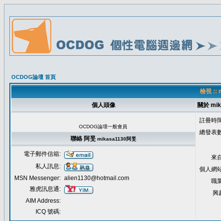
OCDOG論壇 首頁
檢視 ::
個人頭像
關於 mik
註冊時間
OCDOG論壇一般會員
總發表數
聯絡 阿旻
mikasa1130
阿旻
電子郵件信箱:
來自
私人訊息:
個人網站
MSN Messenger:
alien1130@hotmail.com
職業
雅虎訊息通:
興
AIM Address:
ICQ 號碼: