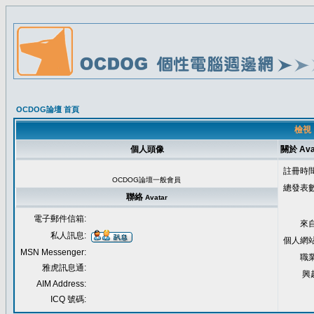
OCDOG論壇 首頁
檢視 
個人頭像
關於 Ava
註冊時間
OCDOG論壇一般會員
總發表數
聯絡
Avatar
電子郵件信箱:
來自
私人訊息:
個人網站
MSN Messenger:
職業
雅虎訊息通:
興
AIM Address:
ICQ 號碼: