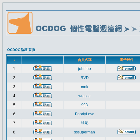
OCDOG論壇 首頁
#
會員名稱
電子郵件
1
johnlee
2
RVD
3
mok
4
wrestle
5
993
6
PoorlyLove
維尼
7
8
sssuperman