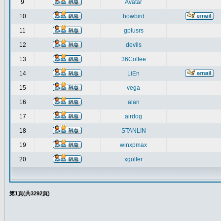
9
Avatar
10
howbird
11
gplusrs
12
devils
13
36Coffee
14
LiEn
15
vega
16
alan
17
airdog
18
STANLIN
19
winxpmax
20
xgolfer
第
1
頁(共
3292
頁)