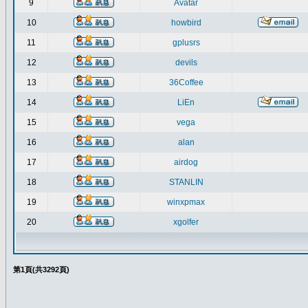
9
Avatar
10
howbird
11
gplusrs
12
devils
13
36Coffee
14
LiEn
15
vega
16
alan
17
airdog
18
STANLIN
19
winxpmax
20
xgolfer
第
1
頁(共
3292
頁)