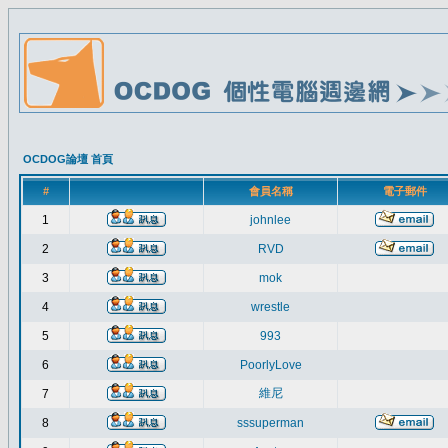
OCDOG論壇 首頁
#
會員名稱
電子郵件
1
johnlee
2
RVD
3
mok
4
wrestle
5
993
6
PoorlyLove
維尼
7
8
sssuperman