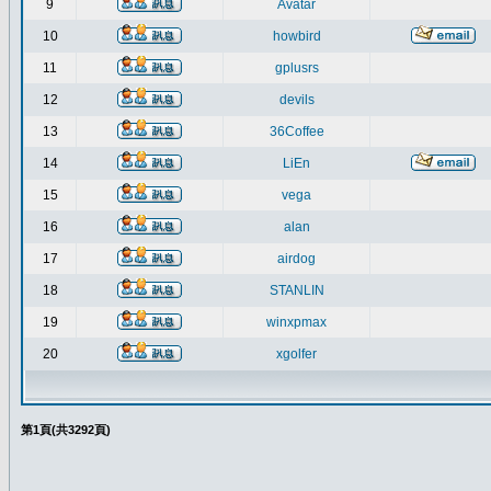
9
Avatar
10
howbird
11
gplusrs
12
devils
13
36Coffee
14
LiEn
15
vega
16
alan
17
airdog
18
STANLIN
19
winxpmax
20
xgolfer
第
1
頁(共
3292
頁)