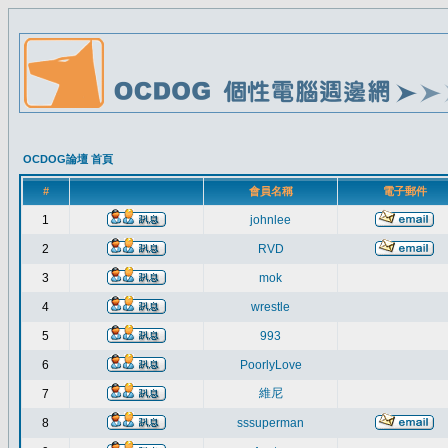
OCDOG論壇 首頁
#
會員名稱
電子郵件
1
johnlee
2
RVD
3
mok
4
wrestle
5
993
6
PoorlyLove
維尼
7
8
sssuperman