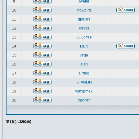
9
Avatar
10
howbird
11
gplusrs
12
devils
13
36Coffee
14
LiEn
15
vega
16
alan
17
airdog
18
STANLIN
19
winxpmax
20
xgolfer
第
1
頁(共
3292
頁)