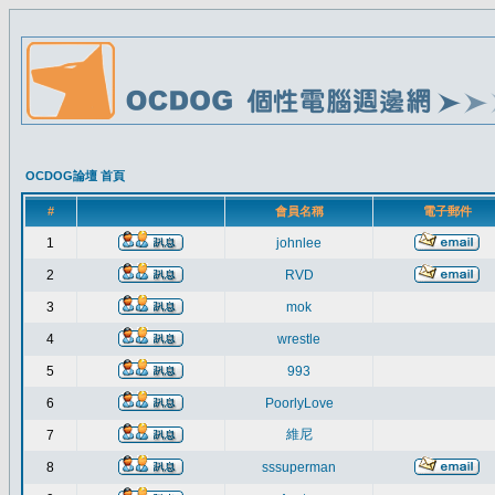
OCDOG論壇 首頁
#
會員名稱
電子郵件
1
johnlee
2
RVD
3
mok
4
wrestle
5
993
6
PoorlyLove
維尼
7
8
sssuperman